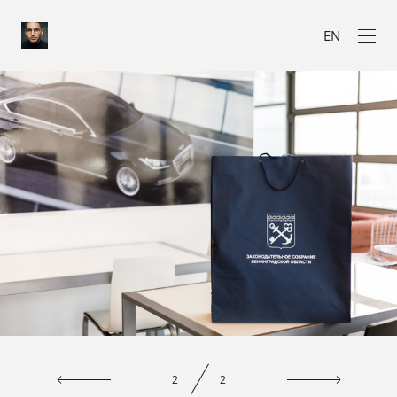
EN
2
2