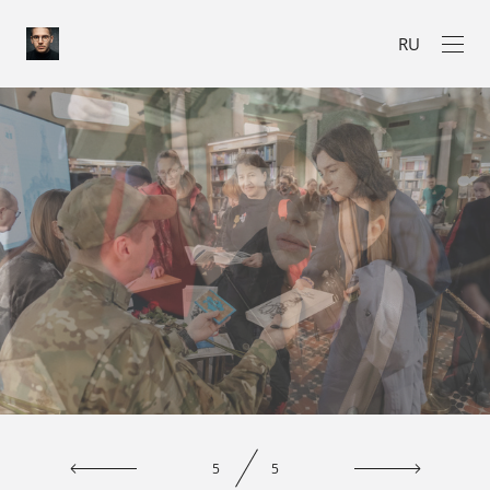
RU
1
5